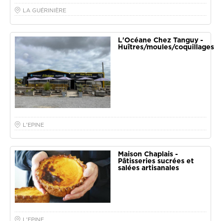
LA GUÉRINIÈRE
L'Océane Chez Tanguy -
Huîtres/moules/coquillages
L'EPINE
Maison Chaplais -
Pâtisseries sucrées et
salées artisanales
L'EPINE