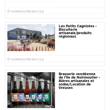
NOIRMOUTIER-EN-L'ÎLE
Les Petits Cagniotes -
Biscuiterie
artisanale/produits
régionaux
NOIRMOUTIER-EN-L'ÎLE
Brasserie vendéenne
de l'île de Noirmoutier -
Bières artisanales et
sodas/Location de
tireuses